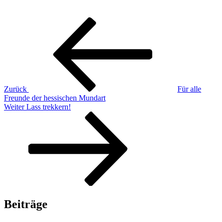
Beitragsnavigation
Vorheriger
Beitrag
Zurück
Für alle
Freunde der hessischen Mundart
Nächster
Weiter
Lass trekkern!
Beitrag
Beiträge