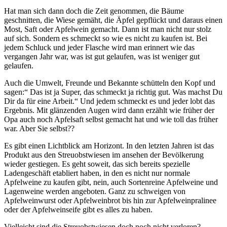
Hat man sich dann doch die Zeit genommen, die Bäume
geschnitten, die Wiese gemäht, die Äpfel gepflückt und daraus einen
Most, Saft oder Apfelwein gemacht. Dann ist man nicht nur stolz
auf sich. Sondern es schmeckt so wie es nicht zu kaufen ist. Bei
jedem Schluck und jeder Flasche wird man erinnert wie das
vergangen Jahr war, was ist gut gelaufen, was ist weniger gut
gelaufen.
Auch die Umwelt, Freunde und Bekannte schütteln den Kopf und
sagen:“ Das ist ja Super, das schmeckt ja richtig gut. Was machst Du
Dir da für eine Arbeit.“ Und jedem schmeckt es und jeder lobt das
Ergebnis. Mit glänzenden Augen wird dann erzählt wie früher der
Opa auch noch Apfelsaft selbst gemacht hat und wie toll das früher
war. Aber Sie selbst??
Es gibt einen Lichtblick am Horizont. In den letzten Jahren ist das
Produkt aus den Streuobstwiesen im ansehen der Bevölkerung
wieder gestiegen. Es geht soweit, das sich bereits spezielle
Ladengeschäft etabliert haben, in den es nicht nur normale
Apfelweine zu kaufen gibt, nein, auch Sortenreine Apfelweine und
Lagenweine werden angeboten. Ganz zu schweigen von
Apfelweinwurst oder Apfelweinbrot bis hin zur Apfelweinpralinee
oder der Apfelweinseife gibt es alles zu haben.
Vielleicht sind die Streuobstwiesen doch noch nicht verloren?