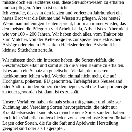
müsste doch ein leichteres sein, diese Streuobstwiesen zu erhalten
und zu pflegen. Aber so ist es nicht.
Ich verstehe, das es in den letzten und vorletzten Jahrhundert ein
hartes Brot war die Bäume und Wiesen zu pflegen. Aber heute?
Wenn man mit einigen Leuten spricht, hört man immer wieder, das
den meisten die Pflege zu viel Arbeit ist. Ja, Arbeit ist es. Aber nicht
wie vor 100 – 200 Jahren. Wir haben doch alles, vom Traktor bis
zum Mulcher, von der Kettensäge bis zur speziellen elektrischen
Astsäge oder einem PS starken Häcksler der den Astschnitt in
kleinste Stückchen zerreißt.
Wir müssten doch ein Interesse haben, die Sortenvielfalt, die
Geschmacksvielfalt und somit auch die vielen Bäume zu erhalten.
Ist es auch ein Schatz an genetischer Vielfalt, der unseren
nachkommen fehlen wird. Werden einmal nicht mehr, die auf
Hochglanz, polierten, EU genormten, Tafeläpfel aus Neuseeland
oder Südtirol in den Supermärkten liegen, weil die Transportenergie
zu teuer geworden ist, dann ist es zu spät.
Unsere Vorfahren haben damals schon mit genauer und präziser
Züchtung und Veredlung Sorten hervorgebracht, die nicht nur
Krankheitsresistent sind als so manche neue Sorte, sondern haben
noch fein säuberlich unterschieden zwischen robuste Sorten für kalte
Lagen oder Sorten, die für die Saft und Apfelwein Herstellung
geeignet sind oder als Lagerapfel.