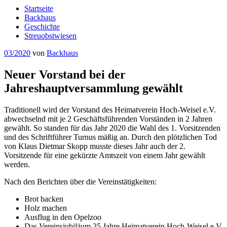
Startseite
Backhaus
Geschichte
Streuobstwiesen
Veröffentlicht
03/2020
von
Backhaus
am
Neuer Vorstand bei der
Jahreshauptversammlung gewählt
Traditionell wird der Vorstand des Heimatverein Hoch-Weisel e.V.
abwechselnd mit je 2 Geschäftsführenden Vorständen in 2 Jahren
gewählt. So standen für das Jahr 2020 die Wahl des 1. Vorsitzenden
und des Schriftführer Turnus mäßig an. Durch den plötzlichen Tod
von Klaus Dietmar Skopp musste dieses Jahr auch der 2.
Vorsitzende für eine gekürzte Amtszeit von einem Jahr gewählt
werden.
Nach den Berichten über die Vereinstätigkeiten:
Brot backen
Holz machen
Ausflug in den Opelzoo
Das Vereinsjubiläum 25 Jahre Heimatverein Hoch-Weisel e.V.