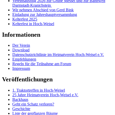
Vereinsausflug 2026 zur Grube Messel und zur Bahnwelt
Darmstadt-Kranichstein
Wir nehmen Abschied von Gerd Bink
Einladung zur Jahreshauptversammlung
Kelterfest 2025
Kelterfest in Hoch-Weisel
Informationen
Der Verein
Download
Datenschutzrichtlinie im Heimatverein Hoch-Weisel e.V.
Empfehlungen
Regeln für die Teilnahme am Forum
Impressum
Veröffentlichungen
1. Traktortreffen in Hoch-Weisel
25 Jahre Heimatverein Hoch-Weisel e.V.
Backhaus
Geht ein Schatz verloren?
Geschichte
Liste der gepflanzen Bäume