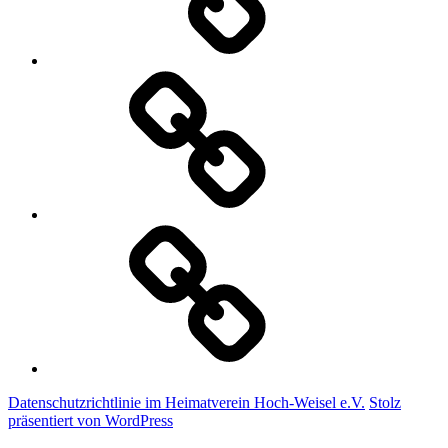
Regeln
für
die
Teilnahme
am
Forum
Impressum
Datenschutzrichtlinie im Heimatverein Hoch-Weisel e.V.
Stolz
präsentiert von WordPress