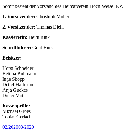
Somit besteht der Vorstand des Heimatverein Hoch-Weisel e.V.
1. Vorsitzender:
Christoph Müller
2. Vorsitzender:
Thomas Diehl
Kassiererin:
Heidi Bink
Schriftführer:
Gerd Bink
Beisitzer:
Horst Schneider
Bettina Bullmann
Inge Skopp
Detlef Hartmann
Anja Guckes
Dieter Mott
Kassenprüfer
Michael Groes
Tobias Gerlach
Veröffentlicht
02/2020
03/2020
am