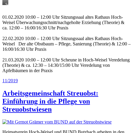
Seminartag
mit
dem
01.02.2020 10:00 – 12:00 Uhr Sitzungssaal altes Rathaus Hoch-
Thema
Weisel Überwachungsschnitt/nachgeholte Erziehung (Theorie) &
Erziehungsschnitt
ca. 12:00 – 16:00/16:30 Uhr Praxis
22.02.2020 10:00 – 12:00 Uhr Sitzungssaal altes Rathaus Hoch-
Weisel Der alte Obstbaum – Pflege, Sanierung (Theorie) & 12:00 –
16:00/16:30 Uhr Praxis
21.03.2020 10:00 – 12:00 Uhr Scheune in Hoch-Weisel Veredelung
(Theorie) & ca. 12:30 – 14:30/15:00 Uhr Veredelung von
Apfelbäumen in der Praxis
Veröffentlicht
11/2019
am
Arbeitsgemeinschaft Streuobst:
Einführung in die Pflege von
Streuobstwiesen
Heimatverein Hoch-Weisel und BUND Butzbach arbeiten in den