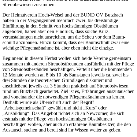
Streuobswiesen zusammen.
Der Heimatverein Hoch-Weisel und der BUND OV Butzbach
haben in der Vergangenheit mehrfach zwei- bis drei­stündige
Einführung in den Schnitt von hochstämmigen Obst­bäumen
angeboten, haben aber den Eindruck, dass solche Kurz­
veranstaltungen nicht ausreichen, um die Scheu vor dem Baum­
schnitt abzubauen. Hinzu kommt, dass der Baumschnitt zwar eine
wichtige Pflegemaßnahme ist, aber eben nicht die einzige.
Beginnend in diesem Herbst wollen sich beide Vereine gemeinsam
zusammen mit anderen Streuobstfreunden ausführlich mit der Pflege
von Streuobstbeständen beschäftigen. Verteilt über die kommenden
12 Monate werden an 8 bis 10 bis Samstagen jeweils ca. zwei bis
drei Stunden die theoretischen Grundlagen diskutiert und
anschließend jeweils ca. 3 Stunden praktisch auf Streu­obstwiesen
rund um Butzbach gearbeitet. Ziel ist es, Erfahrungen auszutauschen
und voneinander die notwendigen Pflegemaßnahmen zu lernen.
Deshalb wurde als Überschrift auch der Begriff
„Arbeitsgemeinschaft“ gewählt und nicht „Kurs“ oder
„Ausbildung“. Das Angebot richtet sich an Newcomer, die sich
erstmals mit der Pflege von hochstämmigen Obstbäumen
beschäftigen wollen, aber auch an erfahrene Baumbesitzer, die den
Austausch suchen und bereit sind ihr Wissen weiter zu geben.