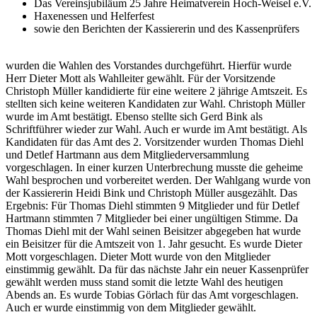
Das Vereinsjubiläum 25 Jahre Heimatverein Hoch-Weisel e.V.
Haxenessen und Helferfest
sowie den Berichten der Kassiererin und des Kassenprüfers
wurden die Wahlen des Vorstandes durchgeführt. Hierfür wurde
Herr Dieter Mott als Wahlleiter gewählt. Für der Vorsitzende
Christoph Müller kandidierte für eine weitere 2 jährige Amtszeit. Es
stellten sich keine weiteren Kandidaten zur Wahl. Christoph Müller
wurde im Amt bestätigt. Ebenso stellte sich Gerd Bink als
Schriftführer wieder zur Wahl. Auch er wurde im Amt bestätigt. Als
Kandidaten für das Amt des 2. Vorsitzender wurden Thomas Diehl
und Detlef Hartmann aus dem Mitgliederversammlung
vorgeschlagen. In einer kurzen Unterbrechung musste die geheime
Wahl besprochen und vorbereitet werden. Der Wahlgang wurde von
der Kassiererin Heidi Bink und Christoph Müller ausgezählt. Das
Ergebnis: Für Thomas Diehl stimmten 9 Mitglieder und für Detlef
Hartmann stimmten 7 Mitglieder bei einer ungültigen Stimme. Da
Thomas Diehl mit der Wahl seinen Beisitzer abgegeben hat wurde
ein Beisitzer für die Amtszeit von 1. Jahr gesucht. Es wurde Dieter
Mott vorgeschlagen. Dieter Mott wurde von den Mitglieder
einstimmig gewählt. Da für das nächste Jahr ein neuer Kassenprüfer
gewählt werden muss stand somit die letzte Wahl des heutigen
Abends an. Es wurde Tobias Görlach für das Amt vorgeschlagen.
Auch er wurde einstimmig von dem Mitglieder gewählt.