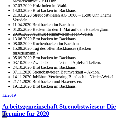
Messerschmidt 20:00 Uhr.
07.03.2020 Holz holen im Wald.
14.03.2020 Brot backen im Backhaus.
21.03.2020 Streuobstwiesen AG 10:00 – 15:00 Uhr Thema:
Veredeln.
11.04.2020 Brot backen im Backhaus.
01.05.2020 Backen für den 1. Mai auf dem Hausbergturm
20.06.2020 Ausflug Heimatverein Hoch-Weisel.
13.06.2020 Brot backen im Backhaus.
08.08.2020 Kuchenbacken im Backhaus
15.08.2020 Tag des offen Backhauses (Backen
fürJedermann.)
05.09.2020 Brot backen im Backhaus.
03.10.2020 Zwiebelkuchenfest und Apfelsaft keltern.
24.10.2020 Brot backen im Backhaus.
07.11.2020 Streuobstwiesen Baumverkauf – Aktion.
14.11.2020 Jubiläum Vereinsring Butzbach in Nieder-Weisel
21.11.2020 Brot backen und Haxenessen.
19.12.2020 Brot backen im Backhaus.
Veröffentlicht
12/2019
am
Arbeitsgemeinschaft Streuobstwiesen: Die
Termine für 2020