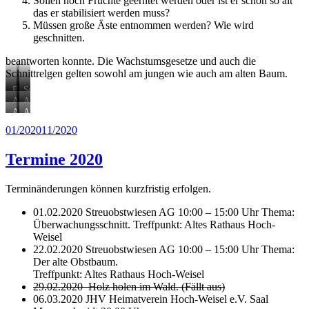
Sollen noch Früchte geerntet werden oder ist er schon so alt
das er stabilisiert werden muss?
Müssen große Äste entnommen werden? Wie wird
geschnitten.
beantworten konnte. Die Wachstumsgesetze und auch die
Schnittrelgen gelten sowohl am jungen wie auch am alten Baum.
Baumansprache
Schnitt
beginnend
Altbaumschnitt
Altbaumschnitt
in
Vorher
Nachher
Altbaunschnitt
Altbaumschnitt
der
Vorher
Nachher
Veröffentlicht
01/2020
11/2020
Krone
am
Termine 2020
Terminänderungen können kurzfristig erfolgen.
01.02.2020 Streuobstwiesen AG 10:00 – 15:00 Uhr Thema:
Überwachungsschnitt. Treffpunkt: Altes Rathaus Hoch-
Weisel
22.02.2020 Streuobstwiesen AG 10:00 – 15:00 Uhr Thema:
Der alte Obstbaum.
Treffpunkt: Altes Rathaus Hoch-Weisel
29.02.2020 Holz holen im Wald. (Fällt aus)
06.03.2020 JHV Heimatverein Hoch-Weisel e.V. Saal