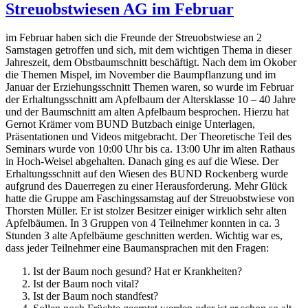
Streuobstwiesen AG im Februar
im Februar haben sich die Freunde der Streuobstwiese an 2
Samstagen getroffen und sich, mit dem wichtigen Thema in dieser
Jahreszeit, dem Obstbaumschnitt beschäftigt. Nach dem im Okober
die Themen Mispel, im November die Baumpflanzung und im
Januar der Erziehungsschnitt Themen waren, so wurde im Februar
der Erhaltungsschnitt am Apfelbaum der Altersklasse 10 – 40 Jahre
und der Baumschnitt am alten Apfelbaum besprochen. Hierzu hat
Gernot Krämer vom BUND Butzbach einige Unterlagen,
Präsentationen und Videos mitgebracht. Der Theoretische Teil des
Seminars wurde von 10:00 Uhr bis ca. 13:00 Uhr im alten Rathaus
in Hoch-Weisel abgehalten. Danach ging es auf die Wiese. Der
Erhaltungsschnitt auf den Wiesen des BUND Rockenberg wurde
aufgrund des Dauerregen zu einer Herausforderung. Mehr Glück
hatte die Gruppe am Faschingssamstag auf der Streuobstwiese von
Thorsten Müller. Er ist stolzer Besitzer einiger wirklich sehr alten
Apfelbäumen. In 3 Gruppen von 4 Teilnehmer konnten in ca. 3
Stunden 3 alte Apfelbäume geschnitten werden. Wichtig war es,
dass jeder Teilnehmer eine Baumansprachen mit den Fragen:
Ist der Baum noch gesund? Hat er Krankheiten?
Ist der Baum noch vital?
Ist der Baum noch standfest?