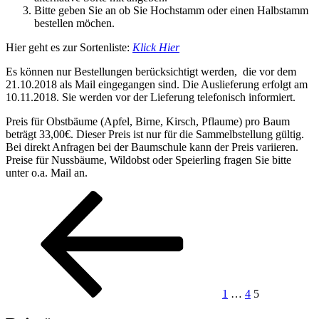
Bitte geben Sie an ob Sie Hochstamm oder einen Halbstamm
bestellen möchen.
Hier geht es zur Sortenliste:
Klick Hier
Es können nur Bestellungen berücksichtigt werden, die vor dem
21.10.2018 als Mail eingegangen sind. Die Auslieferung erfolgt am
10.11.2018. Sie werden vor der Lieferung telefonisch informiert.
Preis für Obstbäume (Apfel, Birne, Kirsch, Pflaume) pro Baum
beträgt 33,00€. Dieser Preis ist nur für die Sammelbstellung gültig.
Bei direkt Anfragen bei der Baumschule kann der Preis variieren.
Preise für Nussbäume, Wildobst oder Speierling fragen Sie bitte
unter o.a. Mail an.
Seitennummerierung
Vorherige
Seite
Seite
Seite
Seite
der
Beiträge
1
…
4
5